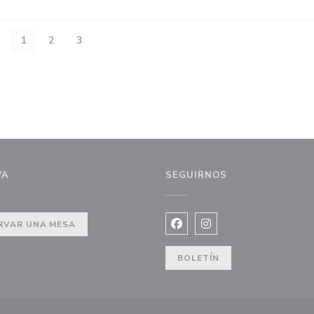
1
2
3
VA
SEGUIRNOS
RVAR UNA MESA
Facebook ((abre en una nuev
Instagram ((abre en u
BOLETÍN