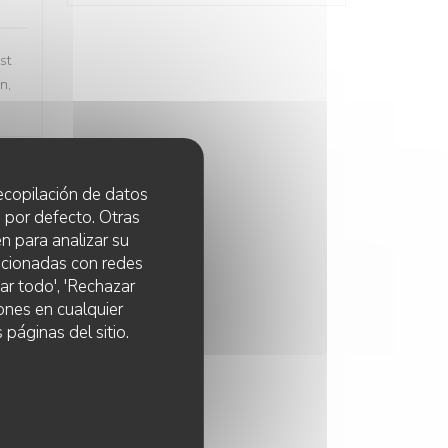
st
n,
 recopilación de datos
:
5
/5
 por defecto. Otras
n para analizar su
lacionadas con redes
ar todo', 'Rechazar
ones en cualquier
 páginas del sitio.
:
4
/5