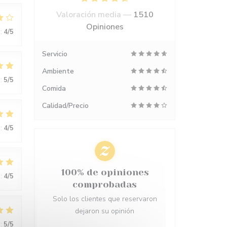
Valoración media —
1510
Opiniones
:
4
/5
Servicio
Ambiente
:
5
/5
Comida
Calidad/Precio
:
4
/5
100% de opiniones
:
4
/5
comprobadas
Solo los clientes que reservaron
dejaron su opinión
:
5
/5