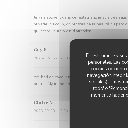
Je vais souvent dans ce restaurant, je suis très sati
ouverte, du coup, on profites de la beauté du parc d
qui est toujours plein d'attention.
Guy
E
El restaurante y sus 
2026-08-06
- 12:30 - Invitados 2
personales. Las co
cookies opcionale
navegación, medir l
We had an excellent lunch time at La Grande Maison.
sociales) o mostra
pricing. My friend and I we really enjoyed it. Thank 
todo' o 'Persona
momento haciendo c
Claire
M
2026-08-03
- 19:30 - Invitados 5