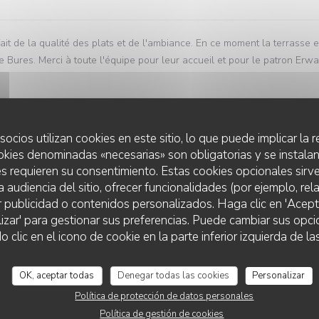
sfait de la qualité des plats et de l'ambiance. En ce moment la terrasse e
e Bures. Merci à toute l'équipe pour leur accueil et pour le patron Erwa
socios utilizan cookies en este sitio, lo que puede implicar la
Servicio
:
5
/5
Ambiente
:
5
/5
Menú
:
5
/5
Calidad / Precio
okies denominadas «necesarias» son obligatorias y se instalan
s requieren su consentimiento. Estas cookies opcionales sirve
a audiencia del sitio, ofrecer funcionalidades (por ejemplo, re
 They serve freshly cooked cuisine, offer daily meals at a reasonable
r publicidad o contenidos personalizados. Haga clic en 'Acept
you for the team, they were kind and offered great hospitality service.
lizar' para gestionar sus preferencias. Puede cambiar sus opci
LA GRANDE MAISON
lic en el icono de cookie en la parte inferior izquierda de las
OK, aceptar todas
Denegar todas las cookies
Personalizar
Servicio
:
5
/5
Ambiente
:
5
/5
Menú
:
4
/5
Calidad / Precio
Política de protección de datos personales
Política de gestión de cookies