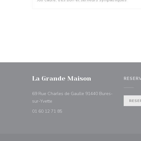
La Grande Maison
RESER
69 Rue Charles de Gaulle 91440 Bures-
((abre en una nueva ventana))
sur-Yvette
RESE
01 60 12 71 85