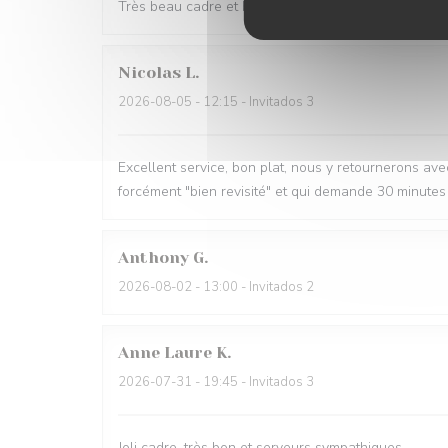
Très beau cadre et bon accueil du personnel
Nicolas
L
2026-08-05
- 12:15 - Invitados 3
Excellent service, bon plat, nous y retournerons avec p
forcément "bien revisité" et qui demande 30 minutes 
Anthony
G
2026-08-02
- 13:00 - Invitados 2
Anne Laure
K
2026-07-31
- 19:45 - Invitados 3
Joli cadre, très bon et serveurs sympathiques