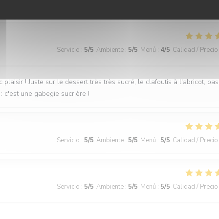
Servicio
:
5
/5
Ambiente
:
5
/5
Menú
:
4
/5
Calidad / Precio
laisir ! Juste sur le dessert très très sucré, le clafoutis à l'abricot, pas
: c'est une gabegie sucrière !
Servicio
:
5
/5
Ambiente
:
5
/5
Menú
:
5
/5
Calidad / Precio
Servicio
:
5
/5
Ambiente
:
5
/5
Menú
:
5
/5
Calidad / Precio