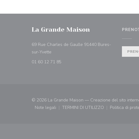
La Grande Maison
PRENO
69 Rue Charles de Gaulle 91440 Bures-
((apre una nuova finestra))
sur-Yvette
PREN
01 60 12 71 85
© 2026 La Grande Maison — Creazione del sito interne
Note legali
TERMINI DI UTILIZZO
Politica di pro
((apre una nuova finestra))
((apre una nuova finestra))