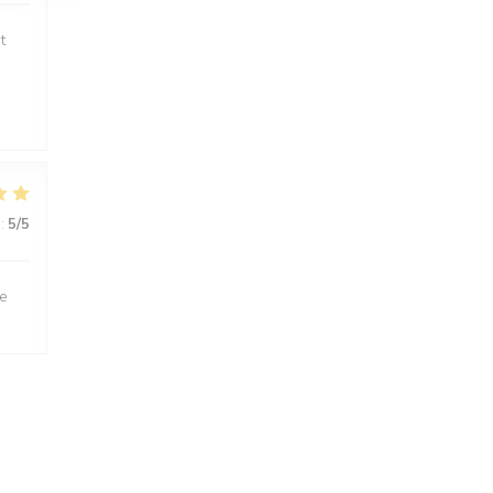
t
:
5
/5
le