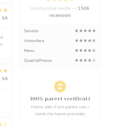
Valutazione media —
1506
recensioni
:
5
/5
Servizio
st
Atmosfera
n,
Menu
Qualità/Prezzo
:
5
/5
100% pareri verificati
Hanno dato il loro parere solo i
clienti che hanno prenotato