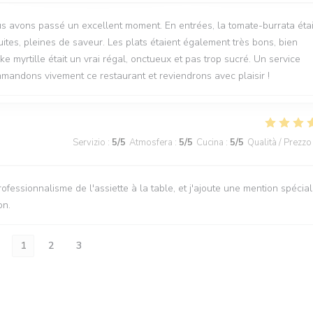
s avons passé un excellent moment. En entrées, la tomate-burrata étai
ites, pleines de saveur. Les plats étaient également très bons, bien
e myrtille était un vrai régal, onctueux et pas trop sucré. Un service
andons vivement ce restaurant et reviendrons avec plaisir !
Servizio
:
5
/5
Atmosfera
:
5
/5
Cucina
:
5
/5
Qualità / Prezzo
ofessionnalisme de l'assiette à la table, et j'ajoute une mention spécia
on.
1
2
3