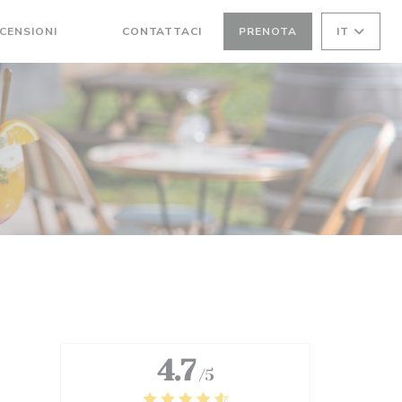
CENSIONI
CONTATTACI
PRENOTA
IT
((APRE UNA NUOVA FINESTRA))
((APRE UNA NUOVA FINESTRA))
4.7
/5