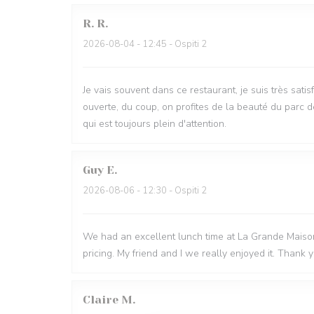
R.
R
2026-08-04
- 12:45 - Ospiti 2
Je vais souvent dans ce restaurant, je suis très sati
ouverte, du coup, on profites de la beauté du parc d
qui est toujours plein d'attention.
Guy
E
2026-08-06
- 12:30 - Ospiti 2
We had an excellent lunch time at La Grande Maison.
pricing. My friend and I we really enjoyed it. Thank 
Claire
M