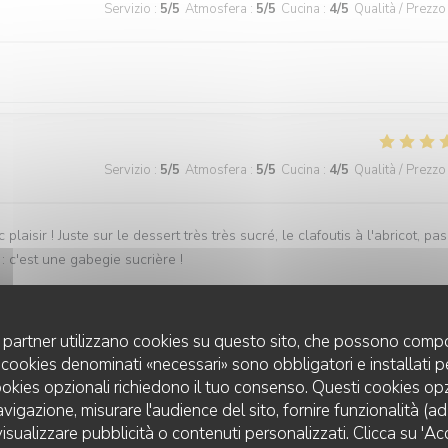
Servizio
:
5
/5
Atmosfera
:
5
/5
Cucina
:
4
/5
Qualità / Prezzo
Servizio
:
5
/5
Atmosfera
:
5
/5
Cucina
:
4
/5
Qualità / Prezzo
laisir ! Juste sur le dessert très très sucré, le clafoutis à l'abricot, pas
: c'est une gabegie sucrière !
uoi partner utilizzano cookies su questo sito, che possono compo
Servizio
:
5
/5
Atmosfera
:
5
/5
Cucina
:
5
/5
Qualità / Prezzo
 I cookies denominati «necessari» sono obbligatori e installati 
cookies opzionali richiedono il tuo consenso. Questi cookies o
avigazione, misurare l'audience del sito, fornire funzionalità (a
isualizzare pubblicità o contenuti personalizzati. Clicca su 'Acce