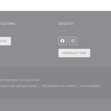
TAZIONE
SEGUICI
OTA
Facebook ((apre una nuova fi
Instagram ((apre una n
NEWSLETTER
((apre una nuova finestra))
t ristorante con
Zenchef
tezione dei dati personali
Informativa sui cookie
Accessibilita
((apre una nuova finestra))
((apre una nuova finestra))
((apre una nu