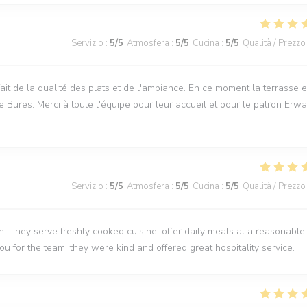
Servizio
:
5
/5
Atmosfera
:
5
/5
Cucina
:
5
/5
Qualità / Prezzo
sfait de la qualité des plats et de l'ambiance. En ce moment la terrasse e
e Bures. Merci à toute l'équipe pour leur accueil et pour le patron Erwa
Servizio
:
5
/5
Atmosfera
:
5
/5
Cucina
:
5
/5
Qualità / Prezzo
 They serve freshly cooked cuisine, offer daily meals at a reasonable
you for the team, they were kind and offered great hospitality service.