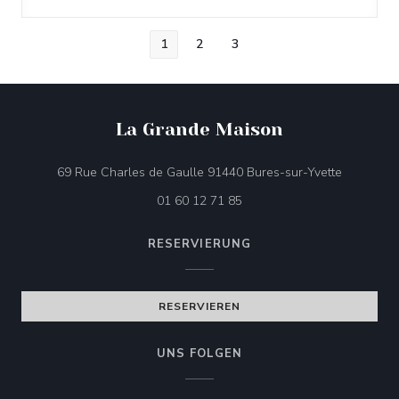
1
2
3
La Grande Maison
((öffnet e
69 Rue Charles de Gaulle 91440 Bures-sur-Yvette
01 60 12 71 85
RESERVIERUNG
RESERVIEREN
UNS FOLGEN