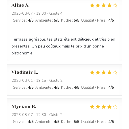
Aline
A
2026-08-07
- 19:00 - Gäste 4
Service
:
4
/5
Ambiente
:
5
/5
Küche
:
5
/5
Qualität / Preis
:
4
/5
Terrasse agréable, les plats étaient délicieux et très bien
présentés. Un peu coûteux mais le prix d'un bonne
bistronomie.
Vladimir
L
2026-08-01
- 19:15 - Gäste 2
Service
:
4
/5
Ambiente
:
4
/5
Küche
:
4
/5
Qualität / Preis
:
4
/5
Myriam
B
2026-08-07
- 12:30 - Gäste 2
Service
:
4
/5
Ambiente
:
4
/5
Küche
:
5
/5
Qualität / Preis
:
4
/5