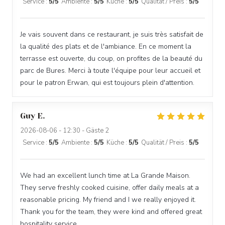
Service
:
5
/5
Ambiente
:
5
/5
Küche
:
5
/5
Qualität / Preis
:
5
/5
Je vais souvent dans ce restaurant, je suis très satisfait de
la qualité des plats et de l'ambiance. En ce moment la
terrasse est ouverte, du coup, on profites de la beauté du
parc de Bures. Merci à toute l'équipe pour leur accueil et
pour le patron Erwan, qui est toujours plein d'attention.
Guy
E
2026-08-06
- 12:30 - Gäste 2
Service
:
5
/5
Ambiente
:
5
/5
Küche
:
5
/5
Qualität / Preis
:
5
/5
We had an excellent lunch time at La Grande Maison.
They serve freshly cooked cuisine, offer daily meals at a
reasonable pricing. My friend and I we really enjoyed it.
Thank you for the team, they were kind and offered great
hospitality service.