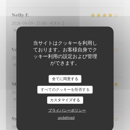
Nelly
F
2026-08-09
- 21:00 - ゲスト 2
サービス
:
4
/5
雰囲気
:
4
/5
メニュー
:
5
/5
品質-価格
:
4
/5
当サイトはクッキーを利用し
ております。お客様自身でク
Vanessa
B
ッキー利用の設定および管理
2026-08-06
- 19:45 - ゲスト 2
ができます。
サービス
:
5
/5
雰囲気
:
4
/5
メニュー
:
4
/5
品質-価格
:
4
/5
LA GRANDE MAISON
全てに同意する
My Hanh
C
すべてのクッキーを拒否する
2026-08-07
- 12:30 - ゲスト 2
サービス
:
5
/5
雰囲気
:
5
/5
メニュー
:
5
/5
品質-価格
:
4
/5
カスタマイズする
プライバシーポリシー
undefined
Sylvie
K
2026-08-06
- 12:15 - ゲスト 4