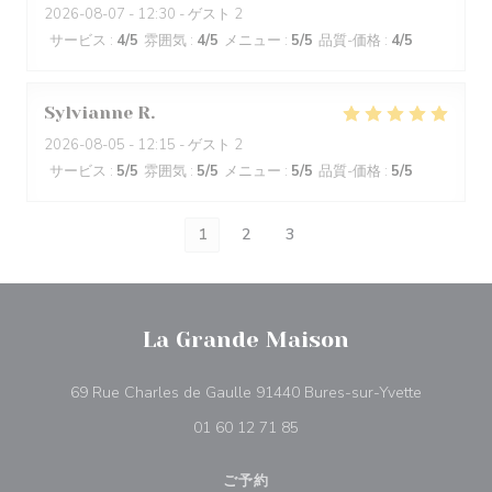
2026-08-07
- 12:30 - ゲスト 2
サービス
:
4
/5
雰囲気
:
4
/5
メニュー
:
5
/5
品質-価格
:
4
/5
Sylvianne
R
2026-08-05
- 12:15 - ゲスト 2
サービス
:
5
/5
雰囲気
:
5
/5
メニュー
:
5
/5
品質-価格
:
5
/5
1
2
3
La Grande Maison
((新しい
69 Rue Charles de Gaulle 91440 Bures-sur-Yvette
01 60 12 71 85
ご予約