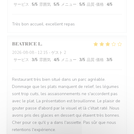
サービス
:
5
/5
雰囲気
:
5
/5
メニュー
:
5
/5
品質-価格
:
4
/5
Très bon accueil, excellent repas
BEATRICE
L
2026-08-08
- 12:15 - ゲスト 2
サービス
:
3
/5
雰囲気
:
4
/5
メニュー
:
3
/5
品質-価格
:
3
/5
Restaurant très bien situé dans un parc agréable.
Dommage que les plats manquent de relief, les légumes
sont trop cuits, les assaisonnements ne s'accordent pas
avec le plat. La présentation est brouillonne. Le plaisir de
gouter passe d'abord par le visuel et là c'était raté. Nous
avons pris des glaces en dessert qui étaient très bonnes.
Cher pour ce qu'il y a dans l'assiette. Pas sûr que nous
retentions l'expérience.