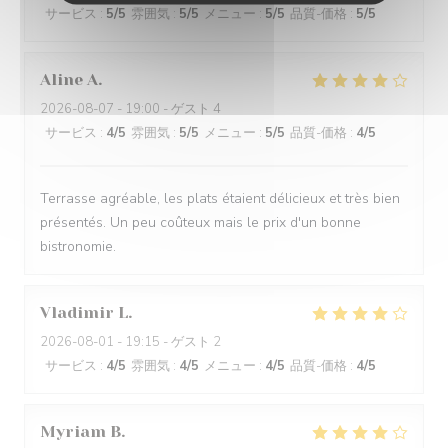
サービス
:
5
/5
雰囲気
:
5
/5
メニュー
:
5
/5
品質-価格
:
5
/5
Aline
A
2026-08-07
- 19:00 - ゲスト 4
サービス
:
4
/5
雰囲気
:
5
/5
メニュー
:
5
/5
品質-価格
:
4
/5
Terrasse agréable, les plats étaient délicieux et très bien
présentés. Un peu coûteux mais le prix d'un bonne
bistronomie.
Vladimir
L
2026-08-01
- 19:15 - ゲスト 2
サービス
:
4
/5
雰囲気
:
4
/5
メニュー
:
4
/5
品質-価格
:
4
/5
Myriam
B