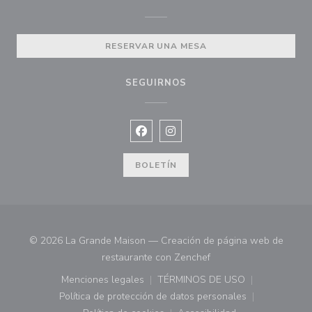
RESERVAR UNA MESA
SEGUIRNOS
Facebook ((abre en una nueva vent
Instagram ((abre en una nuev
BOLETÍN
© 2026 La Grande Maison — Creación de página web de
((abre en una nueva ve
restaurante con
Zenchef
Menciones legales
TÉRMINOS DE USO
((abre en una nueva ventana))
((abre en una nueva ven
Política de protección de datos personales
((abre en una nueva ventana))