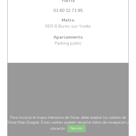
((abre en una nueva ventana))
Yvette
01 60 12 71 85
Metro
RER B Bures-sur-Yvette
Aparcamiento
Parking public
Para mostrar el mapa interactivo de Waze, debe aceptar las cookies de
Waze Map (Google). Estas cookies pueden recopilar datos de navegación y
ubicación.
Permitir