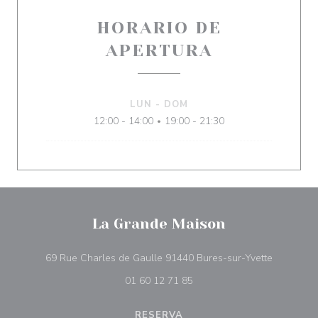
HORARIO DE
APERTURA
LUN
-
DOM
12:00 - 14:00
19:00 - 21:30
•
La Grande Maison
((abre en
69 Rue Charles de Gaulle 91440 Bures-sur-Yvette
01 60 12 71 85
RESERVA