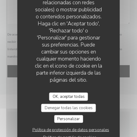
relacionadas con redes
sociales) o mostrar publicidad
o contenidos personalizados.
LA GRANDE MAISON
Haga clic en 'Aceptar todo',
'Rechazar todo' o
De acuerdo con la normativa de protección de datos, puede ejercer su derecho a no
'Personalizar' para gestionar
recibir comunicaciones comerciales inscribiéndose en la Lista Robinson:
sus preferencias. Puede
listarobinson.es
. Para más información sobre el tratamiento de sus datos, consulte
cambiar sus opciones en
nuestra
política de privacidad
.
cualquier momento haciendo
clic en el icono de cookie en la
parte inferior izquierda de las
páginas del sitio.
OK, aceptar todas
Denegar todas las cookies
Personalizar
INFORMACIÓN
Política de protección de datos personales