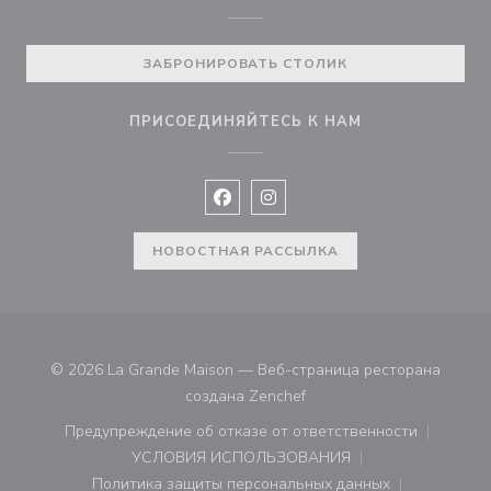
ЗАБРОНИРОВАТЬ СТОЛИК
ПРИСОЕДИНЯЙТЕСЬ К НАМ
Facebook ((открывается в новом 
Instagram ((открывается в н
НОВОСТНАЯ РАССЫЛКА
© 2026 La Grande Maison — Веб-страница ресторана
((открывается в новом ок
создана
Zenchef
Предупреждение об отказе от ответственности
((открывается в новом окне))
УСЛОВИЯ ИСПОЛЬЗОВАНИЯ
((открывается в новом окне))
Политика защиты персональных данных