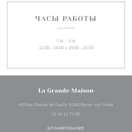
ЧАСЫ РАБОТЫ
П�
-
В�
12:00 - 14:00
19:00 - 21:30
•
La Grande Maison
((открыва
69 Rue Charles de Gaulle 91440 Bures-sur-Yvette
01 60 12 71 85
БРОНИРОВАНИЕ