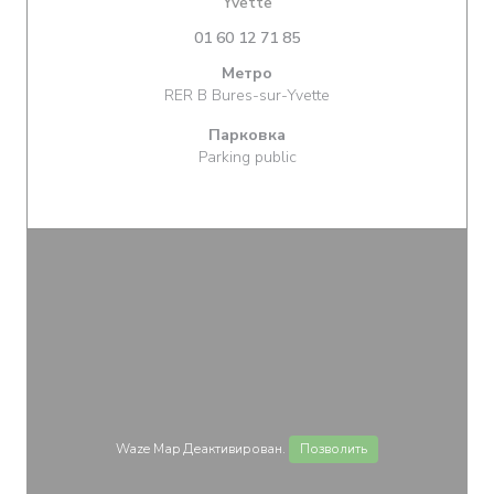
((открывается в новом окне))
Yvette
01 60 12 71 85
Метро
RER B Bures-sur-Yvette
Парковка
Parking public
Waze Map Деактивирован.
Позволить