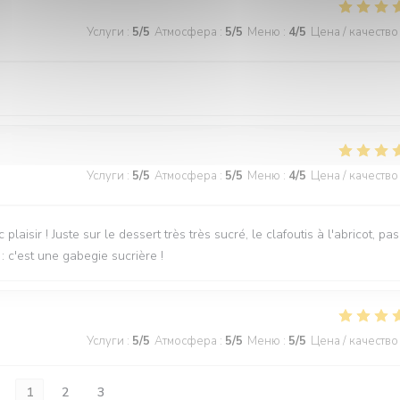
Услуги
:
5
/5
Атмосфера
:
5
/5
Меню
:
4
/5
Цена / качество
Услуги
:
5
/5
Атмосфера
:
5
/5
Меню
:
4
/5
Цена / качество
laisir ! Juste sur le dessert très très sucré, le clafoutis à l'abricot, pas
: c'est une gabegie sucrière !
Услуги
:
5
/5
Атмосфера
:
5
/5
Меню
:
5
/5
Цена / качество
1
2
3