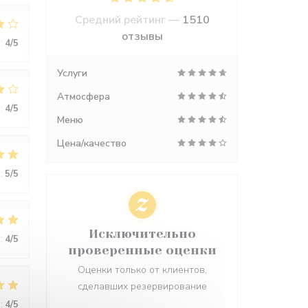
Средний рейтинг —
1510
отзывы
:
4
/5
Услуги
Атмосфера
:
4
/5
Меню
Цена/качество
:
5
/5
Исключительно
:
4
/5
проверенные оценки
Оценки только от клиентов,
сделавших резервирование
:
4
/5