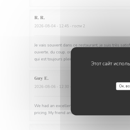
R.
R
2026-08-04
- 12:45 - гости 2
Je vais souvent dans ce restaurant, je suis très sati
ouverte, du coup, on profites de la beauté du parc d
qui est toujours plein d'attention.
Этот сайт испол
Guy
E
Ок, в
2026-08-06
- 12:30 - гости 2
We had an excellent lunch time at La Grande Maison.
pricing. My friend and I we really enjoyed it. Thank 