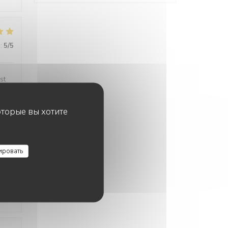
:
5
/5
st
n,
оторые вы хотите
ировать
:
5
/5