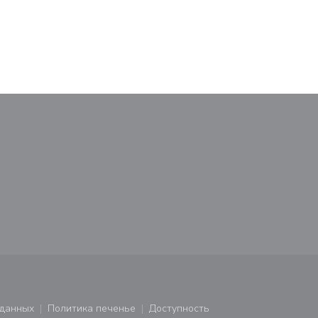
М
новом окне))
тся в новом окне))
 данных
Политика печенье
Доступность
ся в новом окне))
((открывается в новом окне))
((открывается в новом окне))