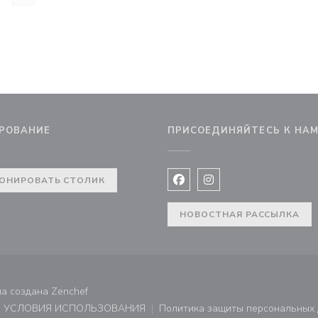
РОВАНИЕ
ПРИСОЕДИНЯЙТЕСЬ К НА
ОНИРОВАТЬ СТОЛИК
Facebook ((открывается в 
Instagram ((открывае
НОВОСТНАЯ РАССЫЛКА
((открывается в новом окне))
на создана
Zenchef
УСЛОВИЯ ИСПОЛЬЗОВАНИЯ
Политика защиты персональных
не))
((открывается в новом окне))
((открывает