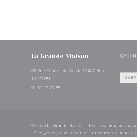
La Grande Maison
БРОНИ
69 Rue Charles de Gaulle 91440 Bures-
((открывается в новом окне))
sur-Yvette
ЗАБР
01 60 12 71 85
© 2026 La Grande Maison — Веб-страница рестора
Предупреждение об отказе от ответственности
((открывается в новом ок