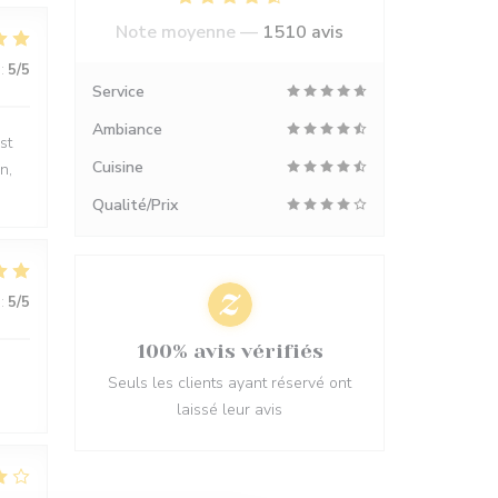
Note moyenne —
1510 avis
:
5
/5
Service
Ambiance
st
Cuisine
n,
Qualité/Prix
:
5
/5
100% avis vérifiés
Seuls les clients ayant réservé ont
laissé leur avis