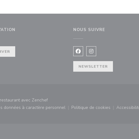
VATION
NOUS SUIVRE
RVER
Facebook ((ouvre une nouvel
Instagram ((ouvre une 
NEWSLETTER
((ouvre une nouvelle fenêtre))
 restaurant avec
Zenchef
des données à caractère personnel
Politique de cookies
Accessibilit
)
((ouvre une nouvelle fenêtre))
((ouvre une nouvelle fe
((ouv