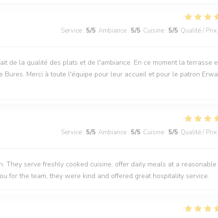
Service
:
5
/5
Ambiance
:
5
/5
Cuisine
:
5
/5
Qualité / Prix
sfait de la qualité des plats et de l'ambiance. En ce moment la terrasse e
e Bures. Merci à toute l'équipe pour leur accueil et pour le patron Erwa
Service
:
5
/5
Ambiance
:
5
/5
Cuisine
:
5
/5
Qualité / Prix
 They serve freshly cooked cuisine, offer daily meals at a reasonable
you for the team, they were kind and offered great hospitality service.