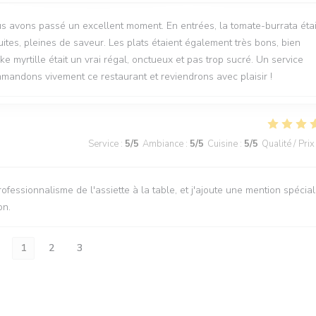
s avons passé un excellent moment. En entrées, la tomate-burrata étai
ites, pleines de saveur. Les plats étaient également très bons, bien
e myrtille était un vrai régal, onctueux et pas trop sucré. Un service
andons vivement ce restaurant et reviendrons avec plaisir !
Service
:
5
/5
Ambiance
:
5
/5
Cuisine
:
5
/5
Qualité / Prix
ofessionnalisme de l'assiette à la table, et j'ajoute une mention spécia
on.
1
2
3