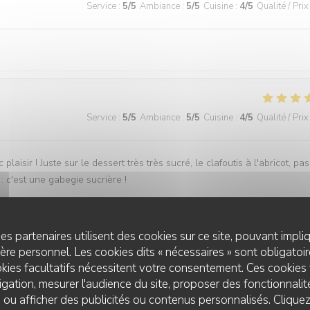
Service
:
5
/5
Ambiance
:
5
/5
Cuisine
:
4
/5
Qualité / Prix
Service
:
5
/5
Ambiance
:
5
/5
Cuisine
:
4
/5
Qualité / Prix
laisir ! Juste sur le dessert très très sucré, le clafoutis à l'abricot, pas
: c'est une gabegie sucrière !
es partenaires utilisent des cookies sur ce site, pouvant impli
Service
:
5
/5
Ambiance
:
5
/5
Cuisine
:
5
/5
Qualité / Prix
re personnel. Les cookies dits « nécessaires » sont obligatoire
kies facultatifs nécessitent votre consentement. Ces cookies 
gation, mesurer l'audience du site, proposer des fonctionnalité
 ou afficher des publicités ou contenus personnalisés. Clique