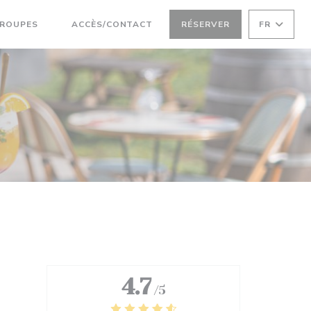
((OUVRE UNE NOUVELLE FENÊTRE))
GROUPES
ACCÈS/CONTACT
RÉSERVER
FR
((OUVRE UNE NOUVELLE FENÊTRE))
4.7
/5