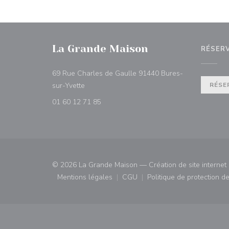
La Grande Maison
RÉSER
69 Rue Charles de Gaulle 91440 Bures-
((ouvre une nouvelle fenêtre))
sur-Yvette
RÉSE
01 60 12 71 85
© 2026 La Grande Maison — Création de site internet
Mentions légales
CGU
Politique de protection 
((ouvre une nouvelle fenêtre))
((ouvre une nouvelle fenêtre)