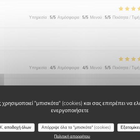
Υπηρεσία
:
5
/5
Ατμόσφαιρα
:
5
/5
Μενού
:
5
/5
Ποιότητα / Τιμή
Υπηρεσία
:
4
/5
Ατμόσφαιρα
:
4
/5
Μενού
:
5
/5
Ποιότητα / Τιμή
ue je ferais, c'est d'installer la climatisation.
 χρησιμοποιεί "μπισκότα" (cookies) και σας επιτρέπει να ελέ
ενεργοποιήσετε
Υπηρεσία
:
4
/5
Ατμόσφαιρα
:
5
/5
Μενού
:
5
/5
Ποιότητα / Τιμή
LA GRANDE MAISON
K, αποδοχή όλων
Απόρριψε όλα τα "μπισκότα" (cookies)
Εξατομίκε
Πολιτική απορρήτου