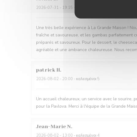
2026-07-31
- 19:15 - καλεσμένοι 2
Une très belle expérience à La Grande Maison ! Nou
fraîche et savoureuse, et les gambas parfaitement cu
préparés et savoureux. Pour le dessert, le cheesecak
agréable et une ambiance chaleureuse. Nous recomm
patrick
H
2026-08-02
- 20:00 - καλεσμένοι 5
Un accueil chaleureux, un service avec le sourire, pr
pour la Pavlova. Merci à l'équipe de la Grande Mais
Jean-Marie
N
2026-08-02
- 13:00 - καλεσμένοι 4