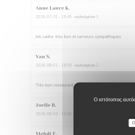
Anne Laure
K
2026-07-31
- 19:45 - καλεσμένοι 3
Joli cadre, très bon et serveurs sympathiques
Yan
S
2026-08-01
- 19:00 - καλεσμένοι 2
Très bon restaurant, très bon service. La seule chose q
Ο ιστότοπος αυτός
Joelle
B
2026-08-02
- 12:15 - καλεσμένοι 5
O
Mehdi
E