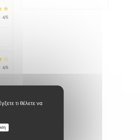
:
4
/5
:
4
/5
γξετε τι θέλετε να
:
4
/5
υση