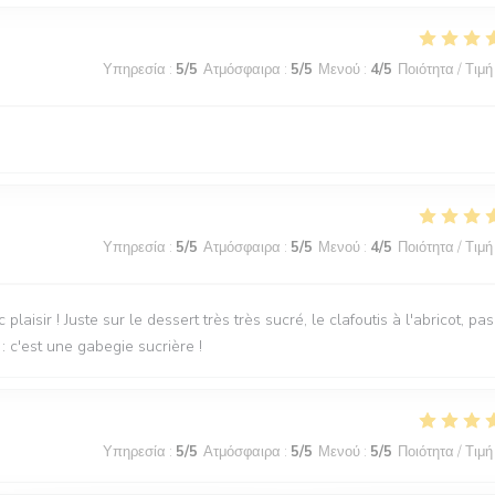
Υπηρεσία
:
5
/5
Ατμόσφαιρα
:
5
/5
Μενού
:
4
/5
Ποιότητα / Τιμή
Υπηρεσία
:
5
/5
Ατμόσφαιρα
:
5
/5
Μενού
:
4
/5
Ποιότητα / Τιμή
laisir ! Juste sur le dessert très très sucré, le clafoutis à l'abricot, pas
: c'est une gabegie sucrière !
Υπηρεσία
:
5
/5
Ατμόσφαιρα
:
5
/5
Μενού
:
5
/5
Ποιότητα / Τιμή