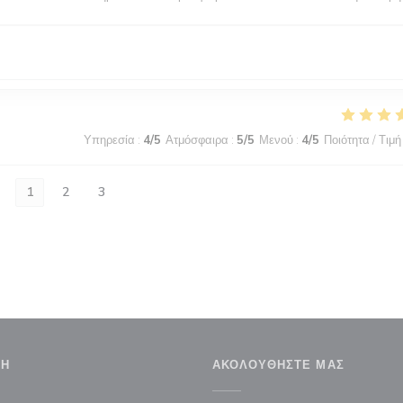
Υπηρεσία
:
4
/5
Ατμόσφαιρα
:
5
/5
Μενού
:
4
/5
Ποιότητα / Τιμή
1
2
3
ΣΗ
ΑΚΟΛΟΥΘΉΣΤΕ ΜΑΣ