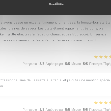
undefined
Υπηρεσία
:
4
/5
Ατμόσφαιρα
:
5
/5
Μενού
:
5
/5
Ποιότητα / Τιμή
s avons passé un excellent moment. En entrées, la tomate-burrata étai
ites, pleines de saveur. Les plats étaient également très bons, bien
e myrtille était un vrai régal, onctueux et pas trop sucré. Un service
andons vivement ce restaurant et reviendrons avec plaisir !
Υπηρεσία
:
5
/5
Ατμόσφαιρα
:
5
/5
Μενού
:
5
/5
Ποιότητα / Τιμή
ofessionnalisme de l'assiette à la table, et j'ajoute une mention spécia
on.
Υπηρεσία
:
5
/5
Ατμόσφαιρα
:
5
/5
Μενού
:
5
/5
Ποιότητα / Τιμή