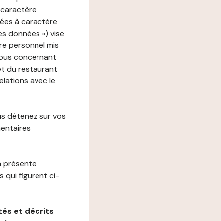
 caractère
nées à caractère
des données ») vise
re personnel mis
vous concernant
net du restaurant
elations avec le
us détenez sur vos
mentaires
a présente
 qui figurent ci-
és et décrits