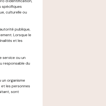
o d'identification,
s spécifiques
e, culturelle ou
autorité publique,
itement. Lorsque le
alités et les
le service ou un
du responsable du
ou un organisme
t et les personnes
itant, sont