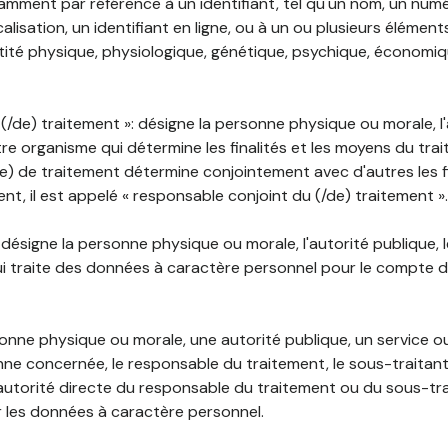
mment par référence à un identifiant, tel qu'un nom, un numér
lisation, un identifiant en ligne, ou à un ou plusieurs élément
tité physique, physiologique, génétique, psychique, économiqu
(/de) traitement »: désigne la personne physique ou morale, l'
tre organisme qui détermine les finalités et les moyens du tra
) de traitement détermine conjointement avec d'autres les fin
t, il est appelé « responsable conjoint du (/de) traitement ».
: désigne la personne physique ou morale, l'autorité publique, 
i traite des données à caractère personnel pour le compte 
rsonne physique ou morale, une autorité publique, un service 
nne concernée, le responsable du traitement, le sous-traitan
'autorité directe du responsable du traitement ou du sous-tra
r les données à caractère personnel.