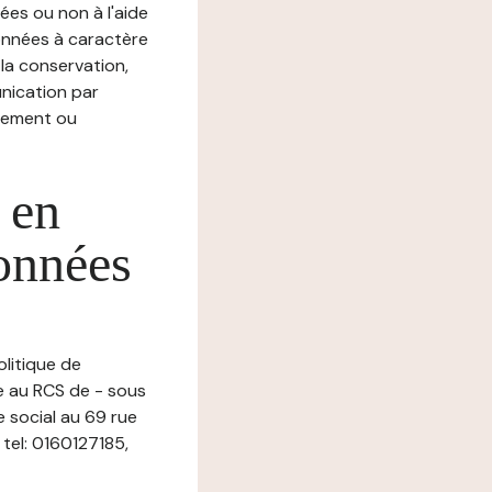
ées ou non à l'aide
nnées à caractère
, la conservation,
munication par
chement ou
 en
données
olitique de
e au RCS de - sous
 social au 69 rue
tel: 0160127185,