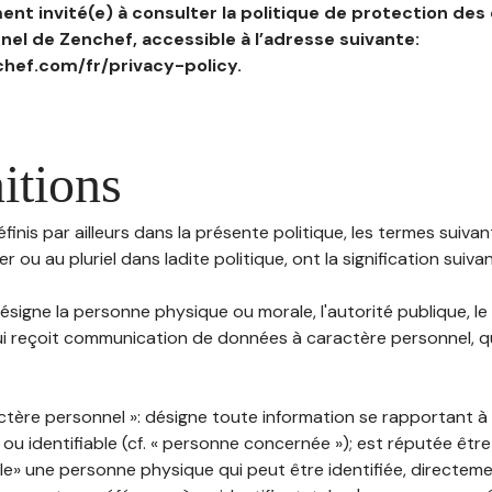
nt invité(e) à consulter la politique de protection des
el de Zenchef, accessible à l’adresse suivante:
hef.com/fr/privacy-policy.
itions
inis par ailleurs dans la présente politique, les termes suivant
r ou au pluriel dans ladite politique, ont la signification suiva
 désigne la personne physique ou morale, l'autorité publique, le
i reçoit communication de données à caractère personnel, qu'
ctère personnel »: désigne toute information se rapportant 
 ou identifiable (cf. « personne concernée »); est réputée êt
ble» une personne physique qui peut être identifiée, directem