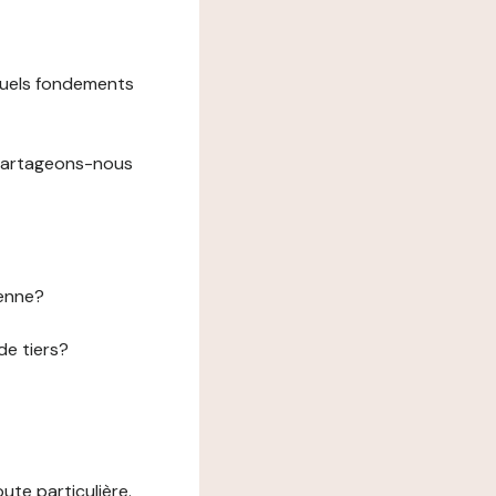
 quels fondements
 partageons-nous
éenne?
de tiers?
te particulière.