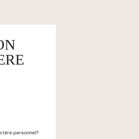
ON
ERE
actère personnel?