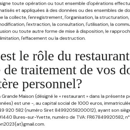
désigne toute opération ou tout ensemble d'opérations effectu
atisés et appliquées à des données ou des ensembles de do
e la collecte, l'enregistrement, l'organisation, la structuration
odification, l'extraction, la consultation, l'utilisation, la com
ffusion ou toute autre forme de mise à disposition, le rappro
 limitation, l'effacement ou la destruction.
est le rôle du restaurant
 de traitement de vos 
tère personnel?
a Grande Maison (désigné le « restaurant » dans la présente p
nées) est une -, au capital social de 1000 euros, immatriculé
49 920 582 (numéro Siret 84992058200012), ayant son siège
 91440 Bures-sur-Yvette, numéro de TVA: FR67849920582, n° 
on2023{at}gmail.com.