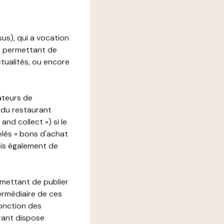
ssus), qui a vocation
ons permettant de
ctualités, ou encore
ateurs de
 du restaurant
nd collect ») si le
lés « bons d'achat
ais également de
rmettant de publier
termédiaire de ces
fonction des
urant dispose