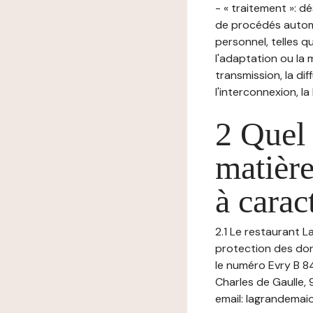
- « traitement »: 
de procédés autom
personnel, telles qu
l'adaptation ou la m
transmission, la di
l'interconnexion, la
2 Quel 
matière
à carac
2.1 Le restaurant L
protection des don
le numéro Evry B 8
Charles de Gaulle,
email: lagrandemai