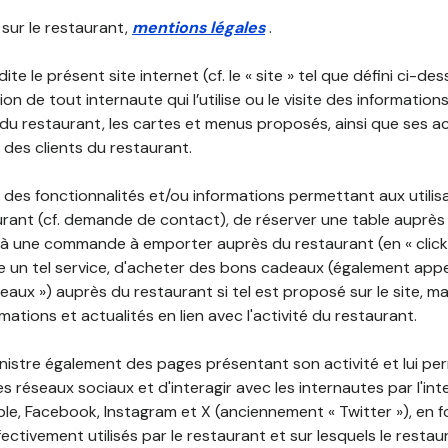
 sur le restaurant,
mentions légales
.
ite le présent site internet (cf. le « site » tel que défini ci-de
ion de tout internaute qui l’utilise ou le visite des informati
é du restaurant, les cartes et menus proposés, ainsi que ses a
r des clients du restaurant.
 des fonctionnalités et/ou informations permettant aux utilis
urant (cf. demande de contact), de réserver une table auprès
à une commande à emporter auprès du restaurant (en « click a
 un tel service, d'acheter des bons cadeaux (également appe
aux ») auprès du restaurant si tel est proposé sur le site, m
mations et actualités en lien avec l'activité du restaurant.
nistre également des pages présentant son activité et lui pe
s réseaux sociaux et d'interagir avec les internautes par l'in
le, Facebook, Instagram et X (anciennement « Twitter »), en 
ectivement utilisés par le restaurant et sur lesquels le resta