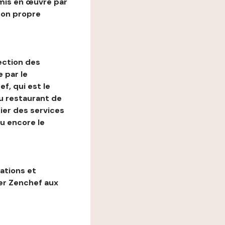
mis en œuvre par
son propre
ection des
 par le
f, qui est le
au restaurant de
ier des services
ou encore le
gations et
ter Zenchef aux