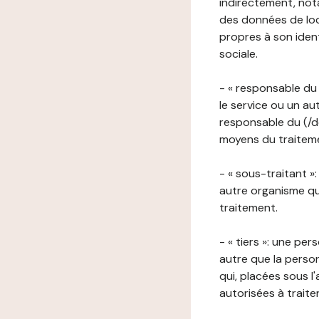
indirectement, nota
des données de loca
propres à son iden
sociale.
- « responsable du 
le service ou un au
responsable du (/de
moyens du traitemen
- « sous-traitant »
autre organisme qu
traitement.
- « tiers »: une pe
autre que la perso
qui, placées sous l
autorisées à traite