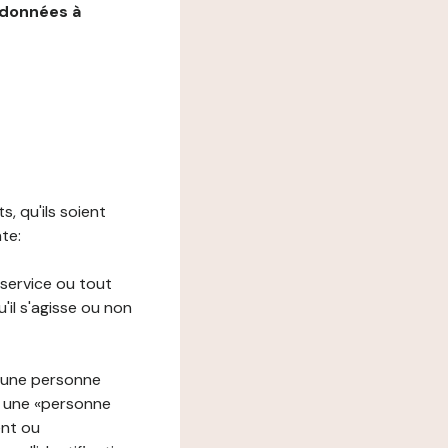
 données à
s, qu'ils soient
nte:
 service ou tout
il s'agisse ou non
à une personne
re une «personne
ent ou