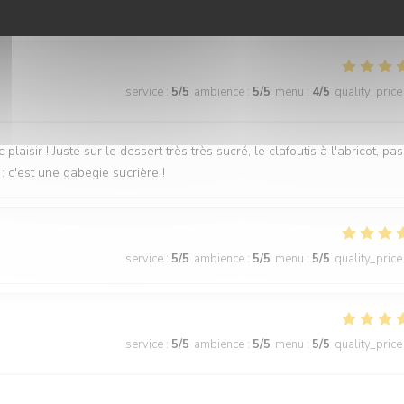
service
:
5
/5
ambience
:
5
/5
menu
:
4
/5
quality_price
laisir ! Juste sur le dessert très très sucré, le clafoutis à l'abricot, pas
: c'est une gabegie sucrière !
service
:
5
/5
ambience
:
5
/5
menu
:
5
/5
quality_price
service
:
5
/5
ambience
:
5
/5
menu
:
5
/5
quality_price