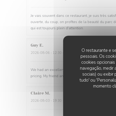
Je vais souvent dans ce restaurant, je suis très sati
ouverte, du coup, on profites de la beauté du parc d
qui est toujours plein d'attention.
Guy
E
O restaurante e se
2026-08-06
- 12:30 - guests 2
pessoais. Os cooki
cookies opcionais
navegação, medir a
We had an excellent lunch time at La Grande Maison.
sociais) ou exibi
pricing. My friend and I we really enjoyed it. Thank 
tudo' ou 'Personali
momento cli
Claire
M
2026-08-03
- 19:30 - guests 5