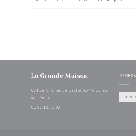
La Grande Maison
RESER
69 Rue Charles de Gaulle 91440 Bures-
((abre numa nova janela))
sur-Yvette
RESE
01 60 12 71 85