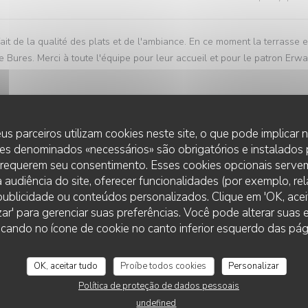
sfait de la qualité des plats et de l'ambiance. En ce moment la terrasse e
e Bures. Merci à toute l'équipe pour leur accueil et pour le patron Erwa
us parceiros utilizam cookies neste site, o que pode implicar
service
:
5
/5
ambience
:
5
/5
menu
:
5
/5
quality_price
es denominados «necessários» são obrigatórios e instalados
 requerem seu consentimento. Esses cookies opcionais servem
 audiência do site, oferecer funcionalidades (por exemplo, re
 They serve freshly cooked cuisine, offer daily meals at a reasonable
r publicidade ou conteúdos personalizados. Clique em 'OK, aceit
you for the team, they were kind and offered great hospitality service.
zar' para gerenciar suas preferências. Você pode alterar suas
LA GRANDE MAISON
cando no ícone de cookie no canto inferior esquerdo das pági
OK, aceitar tudo
Proíbe todos cookies
Personalizar
service
:
5
/5
ambience
:
5
/5
menu
:
4
/5
quality_price
Política de proteção de dados pessoais
undefined