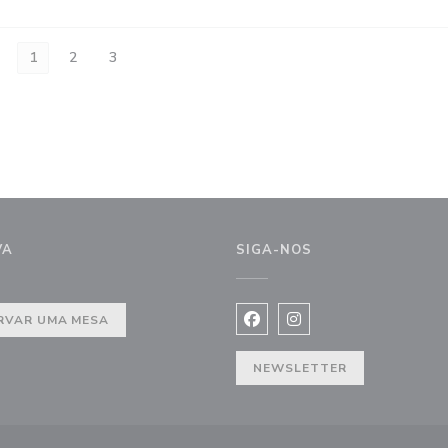
1
2
3
VA
SIGA-NOS
RVAR UMA MESA
Facebook ((abre numa nova j
Instagram ((abre numa 
NEWSLETTER