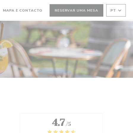
MAPA E CONTACTO
RESERVAR UMA MESA
PT
RE NUMA NOVA JANELA))
(ABRE NUMA NOVA JANELA))
4.7
/5