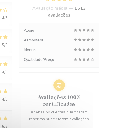
Avaliação média —
1513
avaliações
:
4
/5
Apoio
Atmosfera
:
5
/5
Menus
Qualidade/Preço
:
4
/5
Avaliações 100%
:
4
/5
certificadas
Apenas os clientes que fizeram
reservas submeteram avaliações
:
5
/5