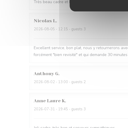
Très beau cadre et bon accueil du personnel
Nicolas
L
2026-08-05
- 12:15 - guests 3
Excellent service, bon plat, nous y retournerons avec p
forcément "bien revisité" et qui demande 30 minutes 
Anthony
G
2026-08-02
- 13:00 - guests 2
Anne Laure
K
2026-07-31
- 19:45 - guests 3
Joli cadre, très bon et serveurs sympathiques