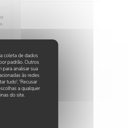
st
n,
 na coleta de dados
:
5
/5
 por padrão. Outros
 para analisar sua
lacionadas às redes
ar tudo', 'Recusar
 escolhas a qualquer
nas do site.
:
4
/5