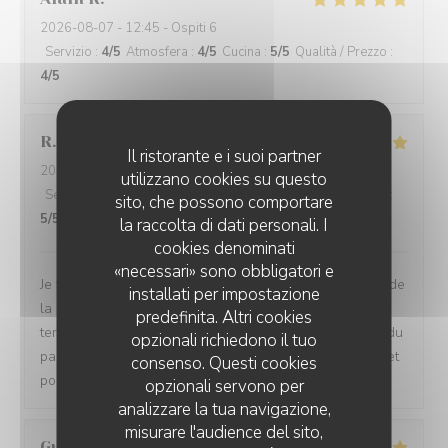
2026-08-07
- 12:45 - Ospiti 6
Servizio
:
4
/5
Atmosfera
:
4
/5
Cucina
:
5
/5
Qualità / Prezzo
:
4
/5
R.
R
Il ristorante e i suoi partner
2026-08-04
- 12:45 - Ospiti 2
utilizzano cookies su questo
Servizio
:
5
/5
Atmosfera
:
5
/5
Cucina
:
5
/5
Qualità / Prezzo
:
sito, che possono comportare
5
/5
la raccolta di dati personali. I
cookies denominati
«necessari» sono obbligatori e
Je vais souvent dans ce restaurant, je suis très satisfait de
installati per impostazione
la qualité des plats et de l'ambiance. En ce moment la
predefinita. Altri cookies
terrasse est ouverte, du coup, on profites de la beauté du
opzionali richiedono il tuo
parc de Bures. Merci à toute l'équipe pour leur accueil et
consenso. Questi cookies
pour le patron Erwan, qui est toujours plein d'attention.
opzionali servono per
analizzare la tua navigazione,
misurare l'audience del sito,
Guy
E