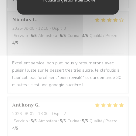
Politica di gestione dei cookie
Nicolas
L
2026-08-05
- 12:15 - Ospiti 3
Servizio
:
5
/5
Atmosfera
:
5
/5
Cucina
:
4
/5
Qualità / Prezzo
:
4
/5
Excellent service, bon plat, nous y retournerons avec
plaisir ! Juste sur le dessert très très sucré, le clafoutis à
l'abricot, pas forcément "bien revisité" et qui demande 30
minutes : c'est une gabegie sucrière !
Anthony
G
2026-08-02
- 13:00 - Ospiti 2
Servizio
:
5
/5
Atmosfera
:
5
/5
Cucina
:
5
/5
Qualità / Prezzo
:
4
/5