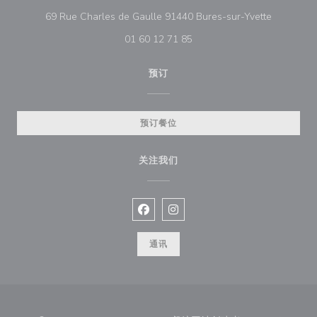
((在新窗口
69 Rue Charles de Gaulle 91440 Bures-sur-Yvette
01 60 12 71 85
预订
预订餐位
关注我们
Facebook ((在新窗口中打开))
Instagram ((在新窗口中打开))
通讯