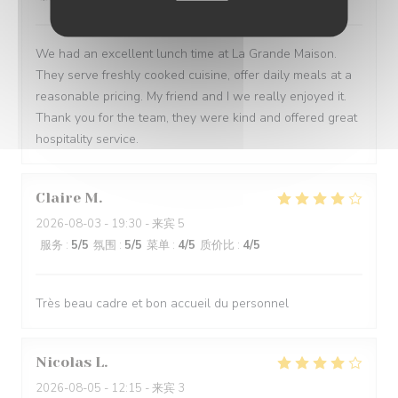
We had an excellent lunch time at La Grande Maison.
They serve freshly cooked cuisine, offer daily meals at a
reasonable pricing. My friend and I we really enjoyed it.
Thank you for the team, they were kind and offered great
hospitality service.
Claire
M
2026-08-03
- 19:30 - 来宾 5
服务
:
5
/5
氛围
:
5
/5
菜单
:
4
/5
质价比
:
4
/5
Très beau cadre et bon accueil du personnel
Nicolas
L
2026-08-05
- 12:15 - 来宾 3