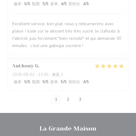
服务
:
5
/5
氛围
:
5
/5
菜单
:
4
/5
质价比
:
4
/5
Excellent service, bon plat, nous y retournerons avec
plaisir ! Juste sur le dessert très très sucré, le clafoutis à
l'abricot, pas forcément "bien revisité" et qui demande 30
minutes : c'est une gabegie sucrière !
Anthony
G
2026-08-02
- 13:00 - 来宾 2
服务
:
5
/5
氛围
:
5
/5
菜单
:
5
/5
质价比
:
4
/5
1
2
3
La Grande Maison