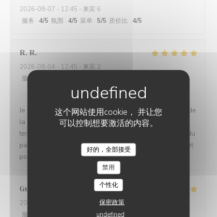
2026-08-07
- 12:45 - 来宾 6
服务
:
4
/5
氛围
:
4
/5
菜单
:
5
/5
质价比
:
4
/5
R.
R
2026-08-04
- 12:45 - 来宾 2
服务
:
5
/5
氛围
:
5
/5
菜单
:
5
/5
质价比
:
5
/5
Je vais souvent dans ce restaurant, je suis très satisfait de
这个网站使用cookie， 并让您
la qualité des plats et de l'ambiance. En ce moment la
可以控制想要激活的内容。
terrasse est ouverte, du coup, on profites de la beauté du
parc de Bures. Merci à toute l'équipe pour leur accueil et
好的，全部接受
LA GRANDE MAISON
pour le patron Erwan, qui est toujours plein d'attention.
禁用
个性化
Guy
E
保密政策
2026-08-06
- 12:30 - 来宾 2
undefined
服务
:
5
/5
氛围
:
5
/5
菜单
:
5
/5
质价比
:
5
/5