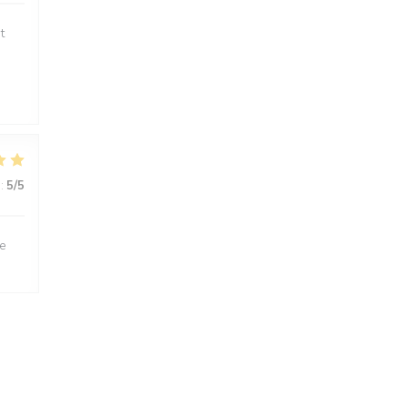
t
:
5
/5
le