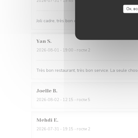
2026-07-31
- 19:45 - гости 3
Ок, в
Joli cadre, très bon et serveurs sympathiques
Yan
S
2026-08-01
- 19:00 - гости 2
Très bon restaurant, très bon service. La seule chose q
Joelle
B
2026-08-02
- 12:15 - гости 5
Mehdi
E
2026-07-31
- 19:15 - гости 2