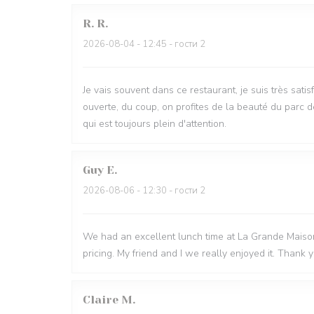
R.
R
2026-08-04
- 12:45 - гости 2
Je vais souvent dans ce restaurant, je suis très sati
ouverte, du coup, on profites de la beauté du parc d
qui est toujours plein d'attention.
Guy
E
2026-08-06
- 12:30 - гости 2
We had an excellent lunch time at La Grande Maison.
pricing. My friend and I we really enjoyed it. Thank 
Claire
M