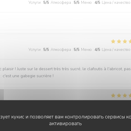
Услуги
:
5
/5
Атмосфера
:
5
/5
Меню
:
4
/5
Цена / качество
Услуги
:
5
/5
Атмосфера
:
5
/5
Меню
:
4
/5
Цена / качество
laisir ! Juste sur le dessert très très sucré, le clafoutis à l'abricot, pas
: c'est une gabegie sucrière !
Услуги
:
5
/5
Атмосфера
:
5
/5
Меню
:
5
/5
Цена / качество
ьзует кукис и позволяет вам контролировать сервисы к
активировать