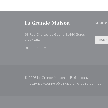
La Grande Maison
БРОНИ
69 Rue Charles de Gaulle 91440 Bures-
((открывается в новом окне))
sur-Yvette
ЗАБР
01 60 12 71 85
© 2026 La Grande Maison — Веб-страница рестора
Предупреждение об отказе от ответственности
((открывается в новом ок