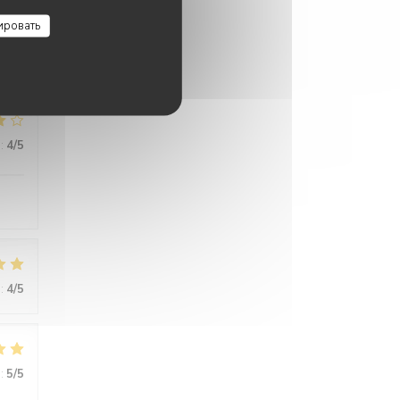
:
4
/5
ировать
:
4
/5
:
4
/5
:
5
/5