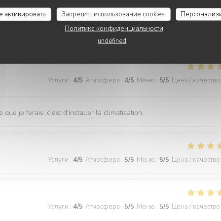
Услуги
:
5
/5
Атмосфера
:
5
/5
Меню
:
5
/5
Цена / качество
LA GRANDE MAISON
се активировать
Запретить использование cookies
Персонализ
Политика конфиденциальности
undefined
Услуги
:
4
/5
Атмосфера
:
4
/5
Меню
:
5
/5
Цена / качество
ue je ferais, c'est d'installer la climatisation.
Услуги
:
4
/5
Атмосфера
:
5
/5
Меню
:
5
/5
Цена / качество
Услуги
:
4
/5
Атмосфера
:
5
/5
Меню
:
5
/5
Цена / качество