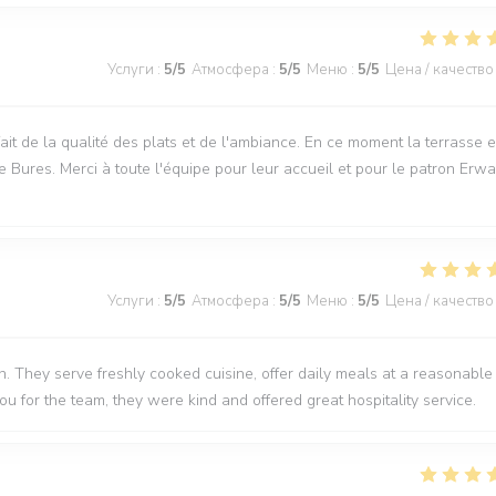
Услуги
:
5
/5
Атмосфера
:
5
/5
Меню
:
5
/5
Цена / качество
sfait de la qualité des plats et de l'ambiance. En ce moment la terrasse e
e Bures. Merci à toute l'équipe pour leur accueil et pour le patron Erwa
Услуги
:
5
/5
Атмосфера
:
5
/5
Меню
:
5
/5
Цена / качество
 They serve freshly cooked cuisine, offer daily meals at a reasonable
you for the team, they were kind and offered great hospitality service.