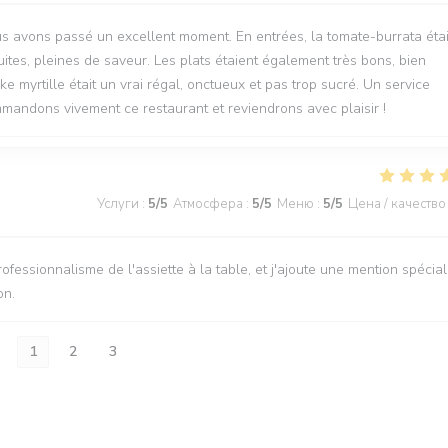
s avons passé un excellent moment. En entrées, la tomate-burrata étai
ites, pleines de saveur. Les plats étaient également très bons, bien
e myrtille était un vrai régal, onctueux et pas trop sucré. Un service
andons vivement ce restaurant et reviendrons avec plaisir !
Услуги
:
5
/5
Атмосфера
:
5
/5
Меню
:
5
/5
Цена / качество
ofessionnalisme de l'assiette à la table, et j'ajoute une mention spécia
on.
1
2
3