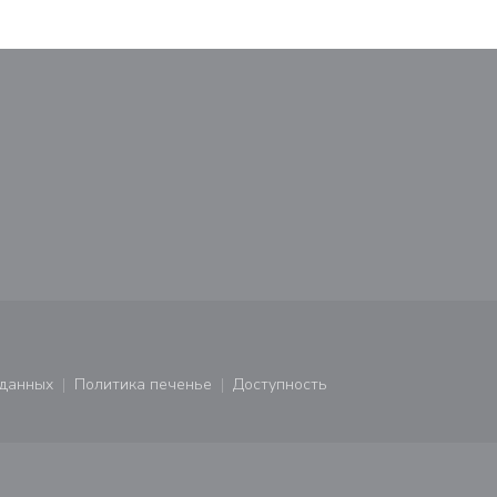
М
новом окне))
тся в новом окне))
 данных
Политика печенье
Доступность
ся в новом окне))
((открывается в новом окне))
((открывается в новом окне))