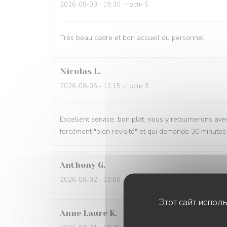
2026-08-03
- 19:30 - гости 5
Très beau cadre et bon accueil du personnel
Nicolas
L
2026-08-05
- 12:15 - гости 3
Excellent service, bon plat, nous y retournerons avec p
forcément "bien revisité" et qui demande 30 minutes 
Anthony
G
2026-08-02
- 13:00 - гости 2
Этот сайт испол
Anne Laure
K