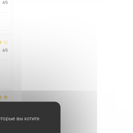
:
4
/5
:
4
/5
:
4
/5
оторые вы хотите