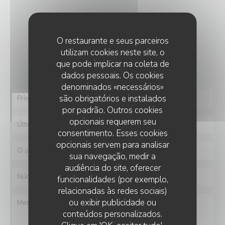
CONTACTE-NOS
O restaurante e seus parceiros
Deseja contactar-nos ?
utilizam cookies neste site, o
Preencha o formulário abaixo!
que pode implicar na coleta de
dados pessoais. Os cookies
denominados «necessários»
são obrigatórios e instalados
por padrão. Outros cookies
opcionais requerem seu
consentimento. Esses cookies
opcionais servem para analisar
sua navegação, medir a
audiência do site, oferecer
funcionalidades (por exemplo,
relacionadas às redes sociais)
ou exibir publicidade ou
conteúdos personalizados.
LA GRANDE MAISON