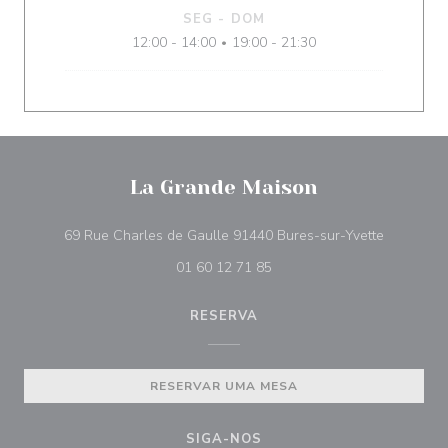
SEG
-
DOM
12:00 - 14:00
19:00 - 21:30
•
La Grande Maison
((abre num
69 Rue Charles de Gaulle 91440 Bures-sur-Yvette
01 60 12 71 85
RESERVA
RESERVAR UMA MESA
SIGA-NOS