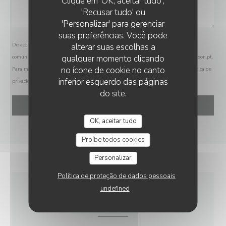
Clique em 'OK, aceitar tudo',
'Recusar tudo' ou
'Personalizar' para gerenciar
suas preferências. Você pode
De acordo com a legislação de proteção de dados, tem o direito de se opor a
alterar suas escolhas a
qualquer momento clicando
comunicações de marketing. Pode registar-se na Lista Robinson através de
robinson.pt
.
no ícone de cookie no canto
Para mais informações sobre o tratamento dos seus dados, consulte a nossa
política de
inferior esquerdo das páginas
privacidade
.
do site.
OK, aceitar tudo
Proíbe todos cookies
Personalizar
Política de proteção de dados pessoais
undefined
INFORMAÇÕES GERAIS