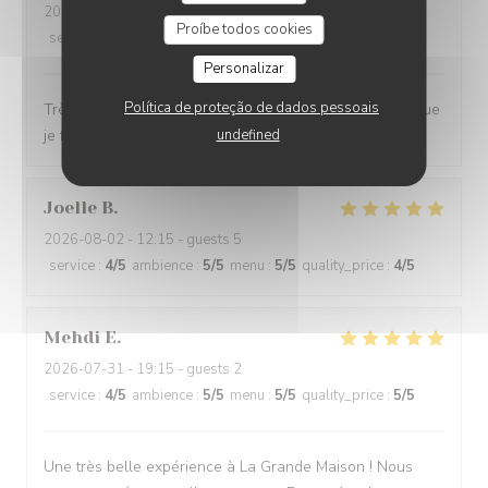
2026-08-01
- 19:00 - guests 2
Proíbe todos cookies
service
:
4
/5
ambience
:
4
/5
menu
:
5
/5
quality_price
:
4
/5
Personalizar
Política de proteção de dados pessoais
Très bon restaurant, très bon service. La seule chose que
je ferais, c'est d'installer la climatisation.
undefined
Joelle
B
2026-08-02
- 12:15 - guests 5
service
:
4
/5
ambience
:
5
/5
menu
:
5
/5
quality_price
:
4
/5
Mehdi
E
2026-07-31
- 19:15 - guests 2
service
:
4
/5
ambience
:
5
/5
menu
:
5
/5
quality_price
:
5
/5
Une très belle expérience à La Grande Maison ! Nous