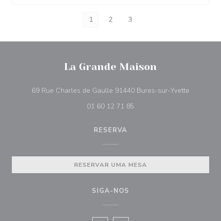
1
2
3
La Grande Maison
((abre num
69 Rue Charles de Gaulle 91440 Bures-sur-Yvette
01 60 12 71 85
RESERVA
RESERVAR UMA MESA
SIGA-NOS