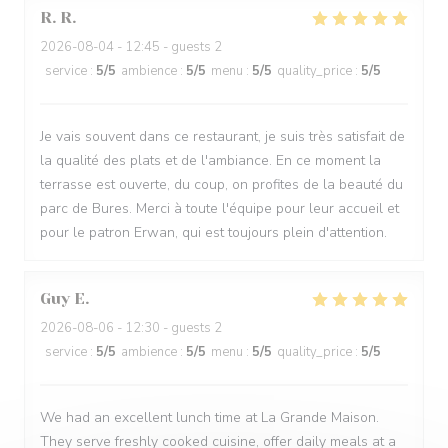
R.
R
2026-08-04
- 12:45 - guests 2
service
:
5
/5
ambience
:
5
/5
menu
:
5
/5
quality_price
:
5
/5
Je vais souvent dans ce restaurant, je suis très satisfait de
la qualité des plats et de l'ambiance. En ce moment la
terrasse est ouverte, du coup, on profites de la beauté du
parc de Bures. Merci à toute l'équipe pour leur accueil et
pour le patron Erwan, qui est toujours plein d'attention.
Guy
E
2026-08-06
- 12:30 - guests 2
service
:
5
/5
ambience
:
5
/5
menu
:
5
/5
quality_price
:
5
/5
We had an excellent lunch time at La Grande Maison.
They serve freshly cooked cuisine, offer daily meals at a