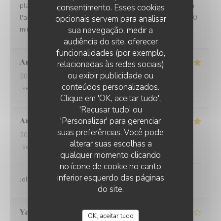
plaisir ! Juste sur le dessert très très sucré, le clafoutis à
consentimento. Esses cookies
l'abricot, pas forcément "bien revisité" et qui demande 30
opcionais servem para analisar
minutes : c'est une gabegie sucrière !
sua navegação, medir a
audiência do site, oferecer
funcionalidades (por exemplo,
Anthony
G
relacionadas às redes sociais)
ou exibir publicidade ou
2026-08-02
- 13:00 - guests 2
conteúdos personalizados.
service
:
5
/5
ambience
:
5
/5
menu
:
5
/5
quality_price
:
4
/5
LA GRANDE MAISON
Clique em 'OK, aceitar tudo',
'Recusar tudo' ou
'Personalizar' para gerenciar
Anne Laure
K
suas preferências. Você pode
2026-07-31
- 19:45 - guests 3
alterar suas escolhas a
service
:
5
/5
ambience
:
5
/5
menu
:
5
/5
quality_price
:
4
/5
qualquer momento clicando
no ícone de cookie no canto
inferior esquerdo das páginas
Joli cadre, très bon et serveurs sympathiques
do site.
Yan
S
OK, aceitar tudo