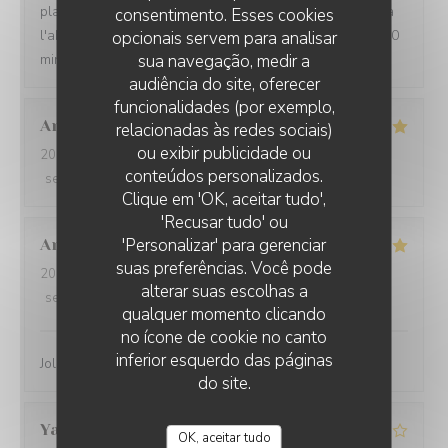
plaisir ! Juste sur le dessert très très sucré, le clafoutis à
consentimento. Esses cookies
l'abricot, pas forcément "bien revisité" et qui demande 30
opcionais servem para analisar
minutes : c'est une gabegie sucrière !
sua navegação, medir a
audiência do site, oferecer
funcionalidades (por exemplo,
Anthony
G
relacionadas às redes sociais)
ou exibir publicidade ou
2026-08-02
- 13:00 - guests 2
conteúdos personalizados.
service
:
5
/5
ambience
:
5
/5
menu
:
5
/5
quality_price
:
4
/5
LA GRANDE MAISON
Clique em 'OK, aceitar tudo',
'Recusar tudo' ou
'Personalizar' para gerenciar
Anne Laure
K
suas preferências. Você pode
2026-07-31
- 19:45 - guests 3
alterar suas escolhas a
service
:
5
/5
ambience
:
5
/5
menu
:
5
/5
quality_price
:
4
/5
qualquer momento clicando
no ícone de cookie no canto
inferior esquerdo das páginas
Joli cadre, très bon et serveurs sympathiques
do site.
Yan
S
OK, aceitar tudo