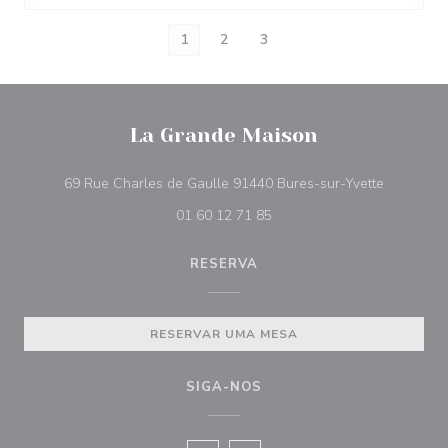
1
2
3
La Grande Maison
((abre num
69 Rue Charles de Gaulle 91440 Bures-sur-Yvette
01 60 12 71 85
RESERVA
RESERVAR UMA MESA
SIGA-NOS