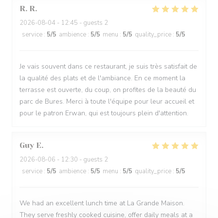
R.
R
2026-08-04
- 12:45 - guests 2
service
:
5
/5
ambience
:
5
/5
menu
:
5
/5
quality_price
:
5
/5
Je vais souvent dans ce restaurant, je suis très satisfait de
la qualité des plats et de l'ambiance. En ce moment la
terrasse est ouverte, du coup, on profites de la beauté du
parc de Bures. Merci à toute l'équipe pour leur accueil et
pour le patron Erwan, qui est toujours plein d'attention.
Guy
E
2026-08-06
- 12:30 - guests 2
service
:
5
/5
ambience
:
5
/5
menu
:
5
/5
quality_price
:
5
/5
We had an excellent lunch time at La Grande Maison.
They serve freshly cooked cuisine, offer daily meals at a