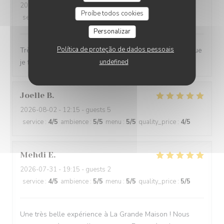
2026-08-01
- 19:00 - guests 2
Proíbe todos cookies
service
:
4
/5
ambience
:
4
/5
menu
:
5
/5
quality_price
:
4
/5
Personalizar
Política de proteção de dados pessoais
Très bon restaurant, très bon service. La seule chose que
je ferais, c'est d'installer la climatisation.
undefined
Joelle
B
2026-08-02
- 12:15 - guests 5
service
:
4
/5
ambience
:
5
/5
menu
:
5
/5
quality_price
:
4
/5
Mehdi
E
2026-07-31
- 19:15 - guests 2
service
:
4
/5
ambience
:
5
/5
menu
:
5
/5
quality_price
:
5
/5
Une très belle expérience à La Grande Maison ! Nous