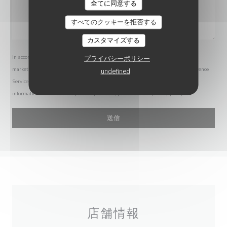
LA GRANDE MAISON
全てに同意する
すべてのクッキーを拒否する
カスタマイズする
In accordance with data protection regulations, you have the right to opt out of
プライバシーポリシー
marketing communications. UK residents can register with the Telephone Preference
undefined
Service at
tpsonline.org.uk
. US residents can register at
donotcall.gov
. For more
information about how we process your data, please see our
privacy policy
.
店舗情報