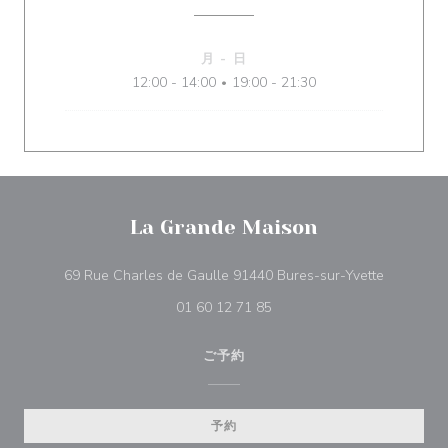
月
-
日
12:00 - 14:00
19:00 - 21:30
•
La Grande Maison
((新しい
69 Rue Charles de Gaulle 91440 Bures-sur-Yvette
01 60 12 71 85
ご予約
予約