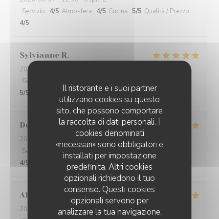
Servizio
:
4
/5
Atmosfera
:
4
/5
Cucina
:
5
/5
Qualità / Prezzo
:
4
/5
Sylvianne
R
2026-08-05
- 12:15 - Ospiti 2
Servizio
:
5
/5
Atmosfera
:
5
/5
Cucina
:
5
/5
Qualità / Prezzo
:
Il ristorante e i suoi partner
5
/5
utilizzano cookies su questo
sito, che possono comportare
la raccolta di dati personali. I
Dominique
M
cookies denominati
2026-08-04
- 19:30 - Ospiti 2
«necessari» sono obbligatori e
Servizio
:
4
/5
Atmosfera
:
4
/5
Cucina
:
4
/5
Qualità / Prezzo
:
installati per impostazione
4
/5
predefinita. Altri cookies
opzionali richiedono il tuo
consenso. Questi cookies
Alain
R
opzionali servono per
2026-08-07
- 12:45 - Ospiti 6
analizzare la tua navigazione,