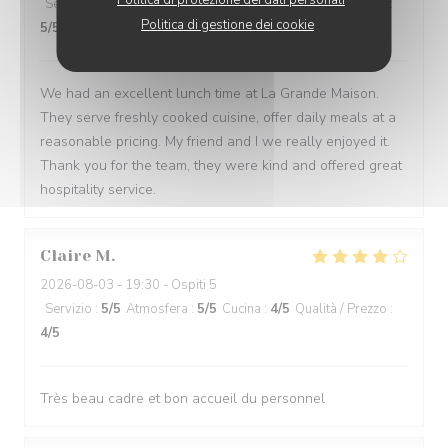
Politica di protezione dei dati personali
Servizio
:
5
/5
Atmosfera
:
5
/5
Cucina
:
5
/5
Qualità / Prezzo
:
Politica di gestione dei cookie
5
/5
We had an excellent lunch time at La Grande Maison.
They serve freshly cooked cuisine, offer daily meals at a
reasonable pricing. My friend and I we really enjoyed it.
Thank you for the team, they were kind and offered great
hospitality service.
Claire
M
2026-08-03
- 19:30 - Ospiti 5
Servizio
:
5
/5
Atmosfera
:
5
/5
Cucina
:
4
/5
Qualità / Prezzo
:
4
/5
Très beau cadre et bon accueil du personnel