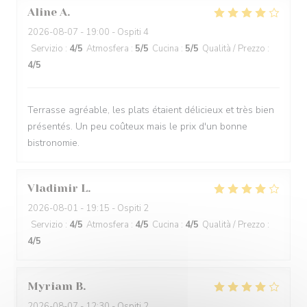
Aline
A
2026-08-07
- 19:00 - Ospiti 4
Servizio
:
4
/5
Atmosfera
:
5
/5
Cucina
:
5
/5
Qualità / Prezzo
:
4
/5
Terrasse agréable, les plats étaient délicieux et très bien
présentés. Un peu coûteux mais le prix d'un bonne
bistronomie.
Vladimir
L
2026-08-01
- 19:15 - Ospiti 2
Servizio
:
4
/5
Atmosfera
:
4
/5
Cucina
:
4
/5
Qualità / Prezzo
:
4
/5
Myriam
B
2026-08-07
- 12:30 - Ospiti 2