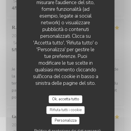
Servizio
:
4
/5
Atmosfera
:
4
/5
Cucina
:
5
/5
Qualità / Prezzo
:
misurare l'audience del sito,
4
/5
fornire funzionalità (ad
esempio, legate ai social
network) o visualizzare
R.
R
LA GRANDE MAISON
pubblicità o contenuti
personalizzati. Clicca su
2026-08-04
- 12:45 - Ospiti 2
'Accetta tutto', 'Rifiuta tutto' o
Servizio
:
5
/5
Atmosfera
:
5
/5
Cucina
:
5
/5
Qualità / Prezzo
:
'Personalizza' per gestire le
5
/5
tue preferenze. Puoi
modificare le tue scelte in
Je vais souvent dans ce restaurant, je suis très satisfait de
qualsiasi momento cliccando
sull'icona del cookie in basso a
la qualité des plats et de l'ambiance. En ce moment la
sinistra delle pagine del sito.
terrasse est ouverte, du coup, on profites de la beauté du
parc de Bures. Merci à toute l'équipe pour leur accueil et
pour le patron Erwan, qui est toujours plein d'attention.
Ok, accetta tutto
Rifiuta tutti i cookie
Guy
E
Personalizza
2026-08-06
- 12:30 - Ospiti 2