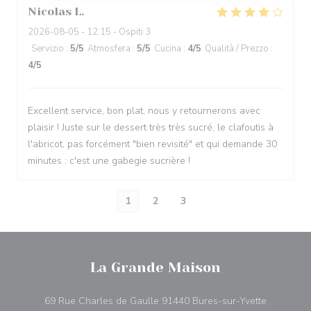
Nicolas
L
2026-08-05
- 12:15 - Ospiti 3
Servizio
:
5
/5
Atmosfera
:
5
/5
Cucina
:
4
/5
Qualità / Prezzo
:
4
/5
Excellent service, bon plat, nous y retournerons avec
plaisir ! Juste sur le dessert très très sucré, le clafoutis à
l'abricot, pas forcément "bien revisité" et qui demande 30
minutes : c'est une gabegie sucrière !
1
2
3
La Grande Maison
((apre una
69 Rue Charles de Gaulle 91440 Bures-sur-Yvette