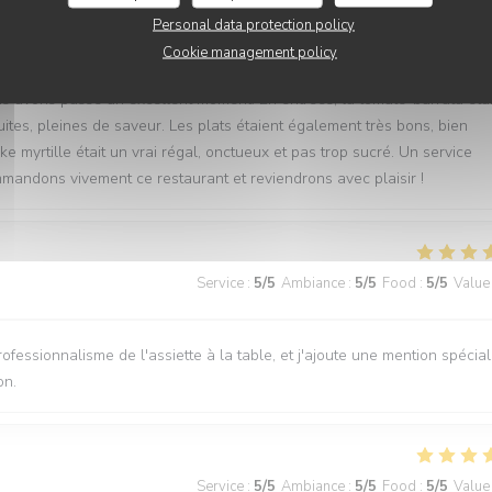
Personal data protection policy
Service
:
4
/5
Ambiance
:
5
/5
Food
:
5
/5
Value
Cookie management policy
s avons passé un excellent moment. En entrées, la tomate-burrata étai
ites, pleines de saveur. Les plats étaient également très bons, bien
e myrtille était un vrai régal, onctueux et pas trop sucré. Un service
andons vivement ce restaurant et reviendrons avec plaisir !
Service
:
5
/5
Ambiance
:
5
/5
Food
:
5
/5
Value
ofessionnalisme de l'assiette à la table, et j'ajoute une mention spécia
on.
Service
:
5
/5
Ambiance
:
5
/5
Food
:
5
/5
Value