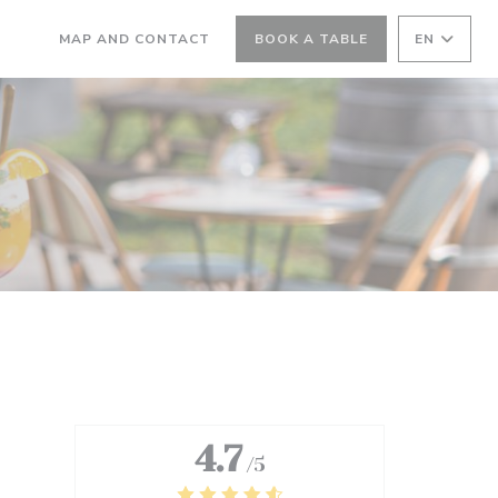
MAP AND CONTACT
BOOK A TABLE
EN
((OPENS IN A NEW WINDOW))
((OPENS IN A NEW WINDOW))
4.7
/5