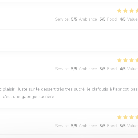
Service
:
5
/5
Ambiance
:
5
/5
Food
:
4
/5
Value
Service
:
5
/5
Ambiance
:
5
/5
Food
:
4
/5
Value
laisir ! Juste sur le dessert très très sucré, le clafoutis à l'abricot, pas
: c'est une gabegie sucrière !
Service
:
5
/5
Ambiance
:
5
/5
Food
:
5
/5
Value