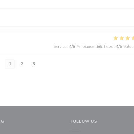
Service
:
4
/5
Ambiance
:
5
/5
Food
:
4
/5
Value
1
2
3
NG
FOLLOW US