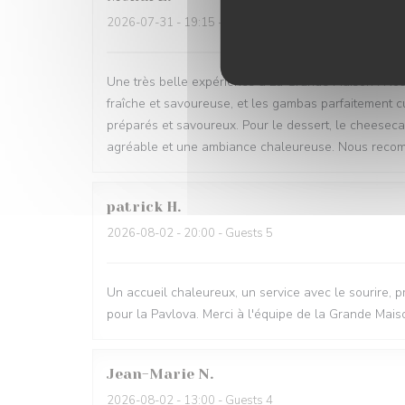
2026-07-31
- 19:15 - Guests 2
Une très belle expérience à La Grande Maison ! Nou
fraîche et savoureuse, et les gambas parfaitement cu
préparés et savoureux. Pour le dessert, le cheesecak
agréable et une ambiance chaleureuse. Nous recomm
patrick
H
2026-08-02
- 20:00 - Guests 5
Un accueil chaleureux, un service avec le sourire, pr
pour la Pavlova. Merci à l'équipe de la Grande Mais
Jean-Marie
N
2026-08-02
- 13:00 - Guests 4