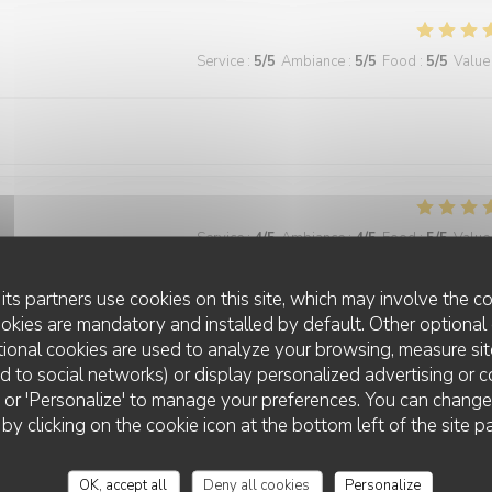
Service
:
5
/5
Ambiance
:
5
/5
Food
:
5
/5
Value
Service
:
4
/5
Ambiance
:
4
/5
Food
:
5
/5
Value
its partners use cookies on this site, which may involve the co
ue je ferais, c'est d'installer la climatisation.
ookies are mandatory and installed by default. Other optional 
ional cookies are used to analyze your browsing, measure sit
ted to social networks) or display personalized advertising or c
ll' or 'Personalize' to manage your preferences. You can chang
LA GRANDE MAISON
Service
:
4
/5
Ambiance
:
5
/5
Food
:
5
/5
Value
 by clicking on the cookie icon at the bottom left of the site p
OK, accept all
Deny all cookies
Personalize