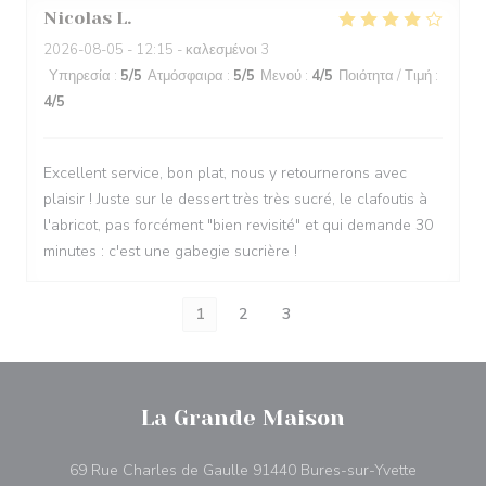
Nicolas
L
2026-08-05
- 12:15 - καλεσμένοι 3
Υπηρεσία
:
5
/5
Ατμόσφαιρα
:
5
/5
Μενού
:
4
/5
Ποιότητα / Τιμή
:
4
/5
Excellent service, bon plat, nous y retournerons avec
plaisir ! Juste sur le dessert très très sucré, le clafoutis à
l'abricot, pas forcément "bien revisité" et qui demande 30
minutes : c'est une gabegie sucrière !
1
2
3
La Grande Maison
((ανοίγει 
69 Rue Charles de Gaulle 91440 Bures-sur-Yvette