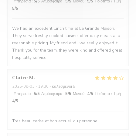
Υπηρεσία
:
5
/5
Ατμόσφαιρα
:
5
/5
Μενού
:
5
/5
Ποιότητα / Τιμή
:
5
/5
We had an excellent lunch time at La Grande Maison.
They serve freshly cooked cuisine, offer daily meals at a
reasonable pricing. My friend and I we really enjoyed it.
Thank you for the team, they were kind and offered great
hospitality service.
Claire
M
2026-08-03
- 19:30 - καλεσμένοι 5
Υπηρεσία
:
5
/5
Ατμόσφαιρα
:
5
/5
Μενού
:
4
/5
Ποιότητα / Τιμή
:
4
/5
Très beau cadre et bon accueil du personnel