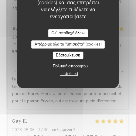
Υπηρεσία
:
4
/5
Ατμόσφαιρα
:
4
/5
Μενού
:
5
/5
Ποιότητα / Τιμή
:
(cookies) και σας επιτρέπει
4
/5
να ελέγξετε τι θέλετε να
ενεργοποιήσετε
R.
R
LA GRANDE MAISON
OK, αποδοχή όλων
2026-08-04
- 12:45 - καλεσμένοι 2
Απόρριψε όλα τα "μπισκότα" (cookies)
Υπηρεσία
:
5
/5
Ατμόσφαιρα
:
5
/5
Μενού
:
5
/5
Ποιότητα / Τιμή
:
5
/5
Εξατομίκευση
Πολιτική απορρήτου
Je vais souvent dans ce restaurant, je suis très satisfait de
undefined
la qualité des plats et de l'ambiance. En ce moment la
terrasse est ouverte, du coup, on profites de la beauté du
parc de Bures. Merci à toute l'équipe pour leur accueil et
pour le patron Erwan, qui est toujours plein d'attention.
Guy
E
2026-08-06
- 12:30 - καλεσμένοι 2