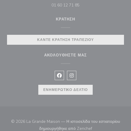
01 60 12 71 85
ΚΡΆΤΗΣΗ
ΚΆΝΤΕ ΚΡΆΤΗΣΗ ΤΡΑΠΕΖΙΟΎ
ΑΚΟΛΟΥΘΉΣΤΕ ΜΑΣ
Facebook ((ανοίγει σε νέο παράθυρ
Instagram ((ανοίγει σε νέο π
ΕΝΗΜΕΡΩΤΙΚΌ ΔΕΛΤΊΟ
© 2026 La Grande Maison — Η ιστοσελίδα του εστιατορίου
((ανοίγει σε νέο παρά
δημιουργήθηκε από
Zenchef