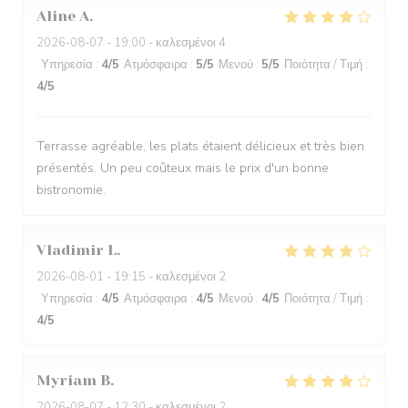
Aline
A
2026-08-07
- 19:00 - καλεσμένοι 4
Υπηρεσία
:
4
/5
Ατμόσφαιρα
:
5
/5
Μενού
:
5
/5
Ποιότητα / Τιμή
:
4
/5
Terrasse agréable, les plats étaient délicieux et très bien
présentés. Un peu coûteux mais le prix d'un bonne
bistronomie.
Vladimir
L
2026-08-01
- 19:15 - καλεσμένοι 2
Υπηρεσία
:
4
/5
Ατμόσφαιρα
:
4
/5
Μενού
:
4
/5
Ποιότητα / Τιμή
:
4
/5
Myriam
B
2026-08-07
- 12:30 - καλεσμένοι 2