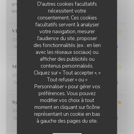
D'autres cookies facultatifs
présentés. Un peu coûteux mais le prix d'un bonne
nécessitent votre
bistronomie.
consentement. Ces cookies
facultatifs servent à analyser
votre navigation, mesurer
Vladimir
L
l'audience du site, proposer
2026-08-01
- 19:15 - Couverts 2
des fonctionnalités (ex : en lien
Service
:
4
/5
Ambiance
:
4
/5
Cuisine
:
4
/5
Qualité / Prix
:
4
/5
avec les réseaux sociaux) ou
afficher des publicités ou
LA GRANDE MAISON
contenus personnalisés.
Myriam
B
Cliquez sur « Tout accepter », «
2026-08-07
- 12:30 - Couverts 2
Tout refuser » ou «
Service
:
4
/5
Ambiance
:
4
/5
Cuisine
:
5
/5
Qualité / Prix
:
4
/5
Personnaliser » pour gérer vos
préférences. Vous pouvez
modifier vos choix à tout
Sylvianne
R
moment en cliquant sur l'icône
2026-08-05
- 12:15 - Couverts 2
représentant un cookie en bas
Service
:
5
/5
Ambiance
:
5
/5
Cuisine
:
5
/5
Qualité / Prix
:
5
/5
à gauche des pages du site.