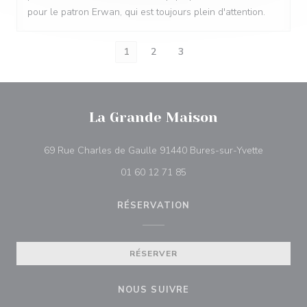
pour le patron Erwan, qui est toujours plein d'attention.
1
2
3
La Grande Maison
((ouvre un
69 Rue Charles de Gaulle 91440 Bures-sur-Yvette
01 60 12 71 85
RÉSERVATION
RÉSERVER
NOUS SUIVRE