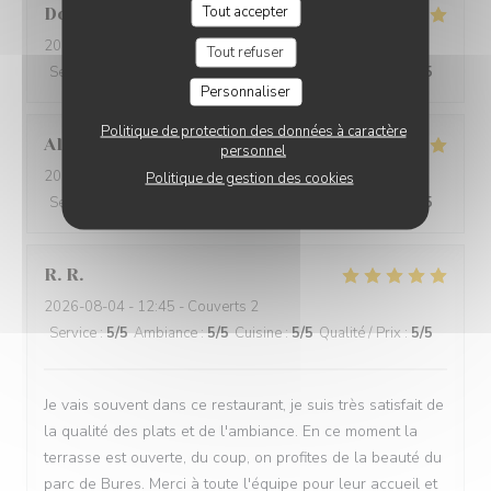
Tout accepter
Dominique
M
2026-08-04
- 19:30 - Couverts 2
Tout refuser
Service
:
4
/5
Ambiance
:
4
/5
Cuisine
:
4
/5
Qualité / Prix
:
4
/5
Personnaliser
Politique de protection des données à caractère
Alain
R
personnel
2026-08-07
- 12:45 - Couverts 6
Politique de gestion des cookies
Service
:
4
/5
Ambiance
:
4
/5
Cuisine
:
5
/5
Qualité / Prix
:
4
/5
R.
R
2026-08-04
- 12:45 - Couverts 2
Service
:
5
/5
Ambiance
:
5
/5
Cuisine
:
5
/5
Qualité / Prix
:
5
/5
Je vais souvent dans ce restaurant, je suis très satisfait de
la qualité des plats et de l'ambiance. En ce moment la
terrasse est ouverte, du coup, on profites de la beauté du
parc de Bures. Merci à toute l'équipe pour leur accueil et