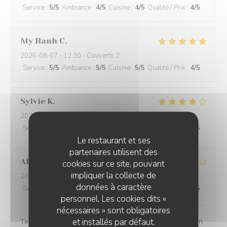
Service
:
5
/5
Ambiance
:
4
/5
Cuisine
:
4
/5
Qualité / Prix
:
4
/5
My Hanh
C
2026-08-07
- 12:30 - Couverts 2
Service
:
5
/5
Ambiance
:
5
/5
Cuisine
:
5
/5
Qualité / Prix
:
4
/5
Sylvie
K
2026-08-06
- 12:15 - Couverts 4
Service
:
5
/5
Ambiance
:
5
/5
Cuisine
:
5
/5
Qualité / Prix
:
5
/5
Le restaurant et ses
partenaires utilisent des
Aline
A
cookies sur ce site, pouvant
impliquer la collecte de
2026-08-07
- 19:00 - Couverts 4
données à caractère
Service
:
4
/5
Ambiance
:
5
/5
Cuisine
:
5
/5
Qualité / Prix
:
4
/5
personnel. Les cookies dits «
nécessaires » sont obligatoires
et installés par défaut.
Terrasse agréable, les plats étaient délicieux et très bien